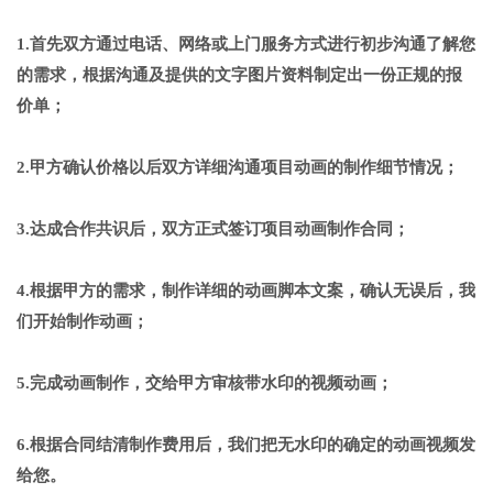
1.首先双方通过电话、
网络或上门服务方式进行初步沟通了解您
的需求，根据沟通及提供的文字图片资料制定出一份正规的报
价单；
2.甲方确认价格以后双方详细沟通项目动画的制作细节情况；
3.达成合作共识后，双方正式签订项目动画制作合同；
4.根据甲方的需求，制作详细的动画脚本文案，确认无误后，我
们开始制作动画；
5.
完成动画制作，交给甲方审核带水印的视频动画；
6.根据合同结清制作费用后，我们把无水印的确定的动画视频发
给您。