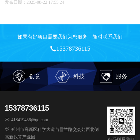
发布日期：2025-08-22 17:55:24
如果有好项目需要我们为您服务，随时联系我们
15378736115
创意
科技
服务
15378736115
418419456@qq.com
郑州市高新区科学大道与雪兰路交会处西北侧
高新数算产业园
扫码联系我们