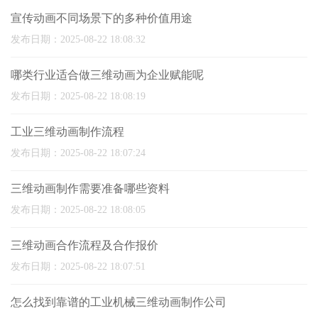
宣传动画不同场景下的多种价值用途
发布日期：2025-08-22 18:08:32
哪类行业适合做三维动画为企业赋能呢
发布日期：2025-08-22 18:08:19
工业三维动画制作流程
发布日期：2025-08-22 18:07:24
三维动画制作需要准备哪些资料
发布日期：2025-08-22 18:08:05
三维动画合作流程及合作报价
发布日期：2025-08-22 18:07:51
怎么找到靠谱的工业机械三维动画制作公司