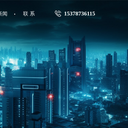
15378736115
新闻
联 系