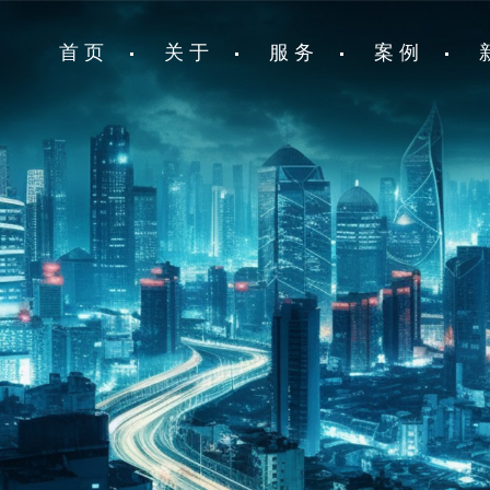
首 页
关 于
服 务
案 例